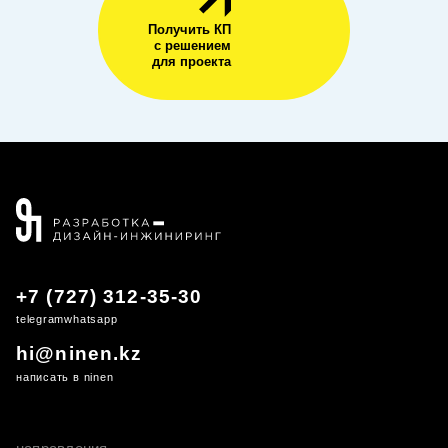
Получить КП
с решением
для проекта
+7 (727) 312-35-30
telegram
whatsapp
hi@ninen.kz
написать в ninen