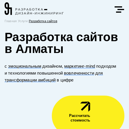
Главная
Услуги
Разработка сайтов
Разработка сайтов
в Алматы
с
эмоциональным
дизайном,
маркетинг-mind
подходом
и технологиями повышенной
вовлеченности
для
трансформации амбиций
в цифре
Рассчитать
стоимость