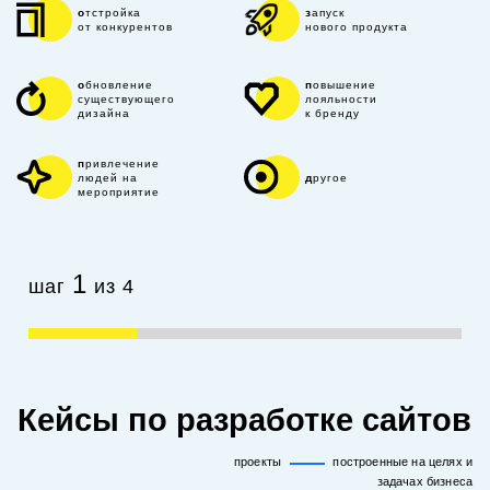
отстройка
запуск
от конкурентов
нового продукта
обновление
повышение
существующего
лояльности
дизайна
к бренду
привлечение
людей на
другое
мероприятие
1
шаг
из 4
Кейсы по разработке сайтов
проекты
построенные на целях и
задачах бизнеса