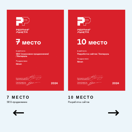
7 МЕСТО
10 МЕСТО
SEO-продвижение
Разработка сайтов
Ди